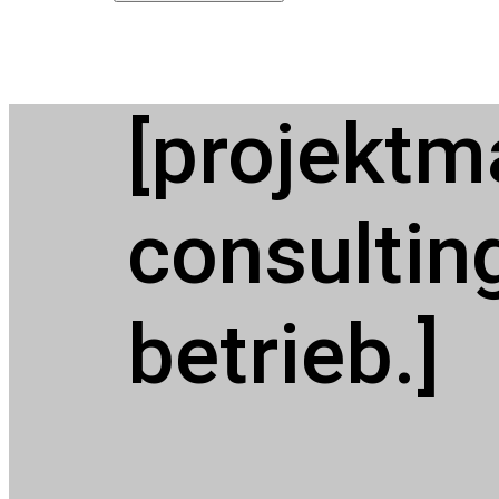
[projekt
consultin
betrieb.]