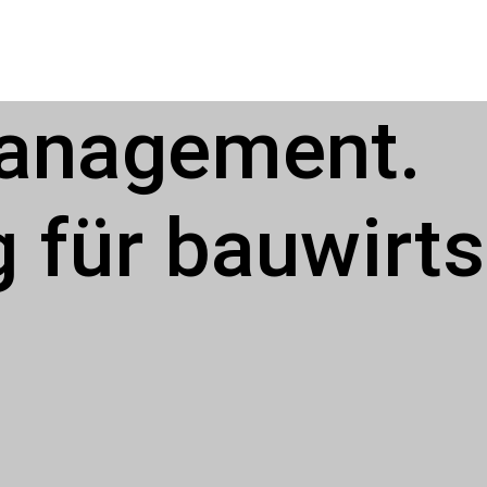
management.
g für bauwirt